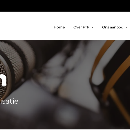
Home
Over FTF
Ons aanbod
Cultuur
Medewerker
n
Cultuur is de basis om de
Een effectieve en
toekomst gezond in te
impactvolle manier om in
isatie
zetten.
beweging te komen.