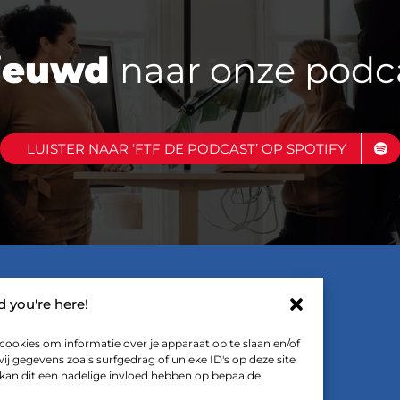
ieuwd
naar onze podc
LUISTER NAAR ‘FTF DE PODCAST’ OP SPOTIFY
LINKS
ad you're here!
cookies om informatie over je apparaat op te slaan en/of
FTF De Podcast
 gegevens zoals surfgedrag of unieke ID's op deze site
 kan dit een nadelige invloed hebben op bepaalde
FTF op YouTube