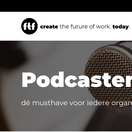
Ga
naar
inhoud
FTF Keynotes
Leiderschap
Podcaste
Keynote speaker,
Het verschil maken met
Theatercollege en Future
servant leiderschap.
dé musthave voor iedere organ
of Work Experience.