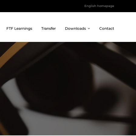
English homepage
FTF Learnings
Transfer
Downloads
Contact
Inspiratiesessies
Social impact
Future Design sessies,
Projecten die verbinden
keynotes, teambuildings
en impact maken.
en meer.