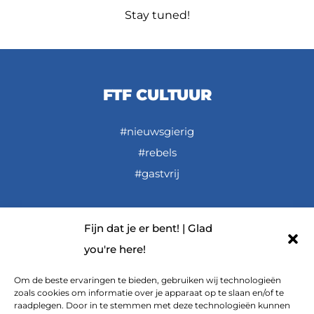
Stay tuned!
FTF CULTUUR
#nieuwsgierig
#rebels
#gastvrij
Fijn dat je er bent! | Glad
LINKS
you're here!
FTF De Podcast
Om de beste ervaringen te bieden, gebruiken wij technologieën
zoals cookies om informatie over je apparaat op te slaan en/of te
FTF op YouTube
raadplegen. Door in te stemmen met deze technologieën kunnen