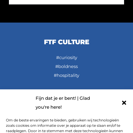
FTF CULTURE
#curiosity
#boldness
#hospitality
Fijn dat je er bent! | Glad
LINKS
you're here!
FTF De Podcast (Dutch spoken)
Om de beste ervaringen te bieden, gebruiken wij technologieën
zoals cookies om informatie over je apparaat op te slaan en/of te
FTF on YouTube
raadplegen. Door in te stemmen met deze technologieën kunnen